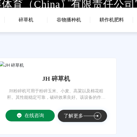
体育（China）有限责任公
首页
拼搏体育（China）有限责任公司官网
关
碎草机
谷物播种机
耕作机肥料
JH 碎草机
JH粉碎机可用于粉碎玉米、小麦、高粱以及棉花秸
秆。其性能稳定可靠，破碎效果良好。该设备的作业
部件包括锤片、砍刀或直刀。
在线咨询
了解更多