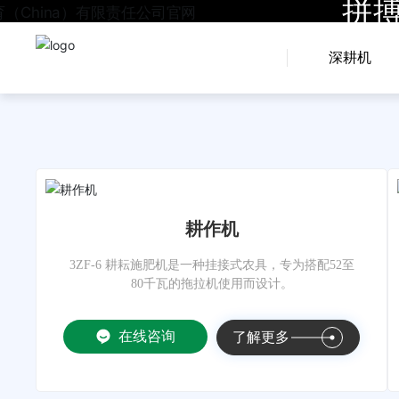
拼搏
深耕机
耕作机
3ZF-6 耕耘施肥机是一种挂接式农具，专为搭配52至
80千瓦的拖拉机使用而设计。
在线咨询
了解更多