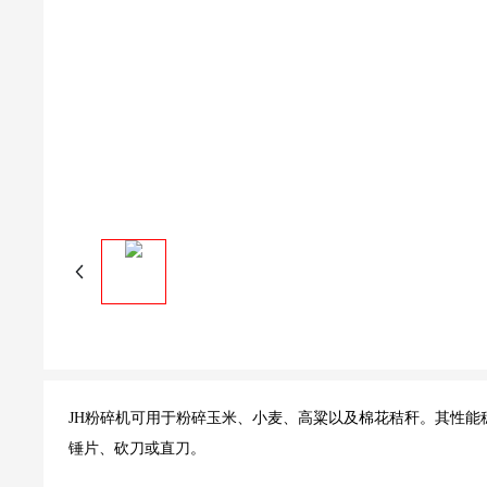
JH粉碎机可用于粉碎玉米、小麦、高粱以及棉花秸秆。其性能
锤片、砍刀或直刀。