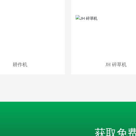
耕作机
JH 碎草机
获取免