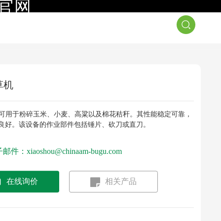
司官网
于我们
新闻资讯
联系我们
草机
机可用于粉碎玉米、小麦、高粱以及棉花秸秆。其性能稳定可靠，
良好。该设备的作业部件包括锤片、砍刀或直刀。
邮件：xiaoshou@chinaam-bugu.com
在线询价
相关产品